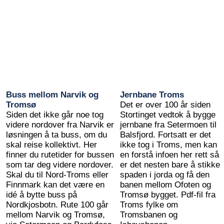
Buss mellom Narvik og
Jernbane Troms
Tromsø
Det er over 100 år siden
Siden det ikke går noe tog
Stortinget vedtok å bygge
videre nordover fra Narvik er
jernbane fra Setermoen til
løsningen å ta buss, om du
Balsfjord. Fortsatt er det
skal reise kollektivt. Her
ikke tog i Troms, men kan
finner du rutetider for bussen
en forstå infoen her rett så
som tar deg videre nordover.
er det nesten bare å stikke
Skal du til Nord-Troms eller
spaden i jorda og få den
Finnmark kan det være en
banen mellom Ofoten og
idé å bytte buss på
Tromsø bygget. Pdf-fil fra
Nordkjosbotn. Rute 100 går
Troms fylke om
mellom Narvik og Tromsø,
Tromsbanen og