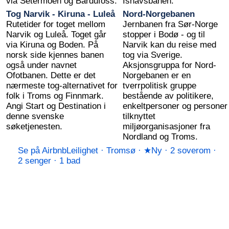
via Setermoen og Bardufoss.
Ishavsbanen.
Tog Narvik - Kiruna - Luleå
Nord-Norgebanen
Rutetider for toget mellom
Jernbanen fra Sør-Norge
Narvik og Luleå. Toget går
stopper i Bodø - og til
via Kiruna og Boden. På
Narvik kan du reise med
norsk side kjennes banen
tog via Sverige.
også under navnet
Aksjonsgruppa for Nord-
Ofotbanen. Dette er det
Norgebanen er en
nærmeste tog-alternativet for
tverrpolitisk gruppe
folk i Troms og Finnmark.
bestående av politikere,
Angi Start og Destination i
enkeltpersoner og personer
denne svenske
tilknyttet
søketjenesten.
miljøorganisasjoner fra
Nordland og Troms.
Se på Airbnb
Leilighet · Tromsø · ★Ny · 2 soverom ·
2 senger · 1 bad