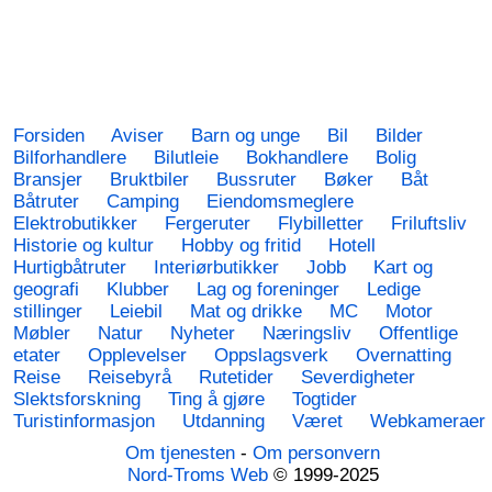
Forsiden
Aviser
Barn og unge
Bil
Bilder
Bilforhandlere
Bilutleie
Bokhandlere
Bolig
Bransjer
Bruktbiler
Bussruter
Bøker
Båt
Båtruter
Camping
Eiendomsmeglere
Elektrobutikker
Fergeruter
Flybilletter
Friluftsliv
Historie og kultur
Hobby og fritid
Hotell
Hurtigbåtruter
Interiørbutikker
Jobb
Kart og
geografi
Klubber
Lag og foreninger
Ledige
stillinger
Leiebil
Mat og drikke
MC
Motor
Møbler
Natur
Nyheter
Næringsliv
Offentlige
etater
Opplevelser
Oppslagsverk
Overnatting
Reise
Reisebyrå
Rutetider
Severdigheter
Slektsforskning
Ting å gjøre
Togtider
Turistinformasjon
Utdanning
Været
Webkameraer
Om tjenesten
-
Om personvern
Nord-Troms Web
© 1999-2025