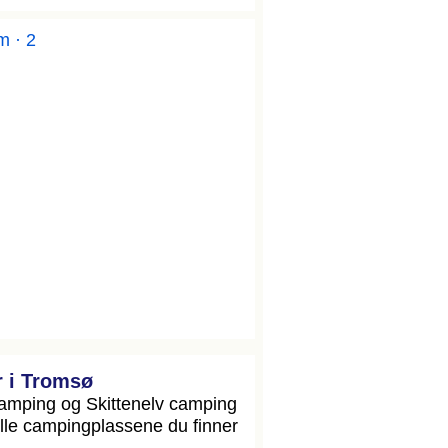
m · 2
 i Tromsø
amping og Skittenelv camping
elle campingplassene du finner