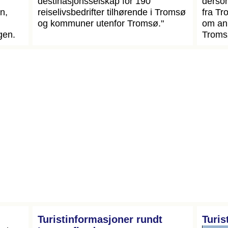
destinasjonsselskap for 190
dersom
n,
reiselivsbedrifter tilhørende i Tromsø
fra Tr
og kommuner utenfor Tromsø."
om an
gen.
Troms
Turistinformasjoner rundt
Turis