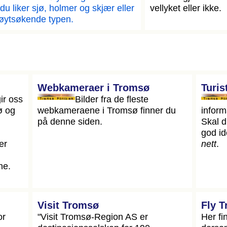
du liker sjø, holmer og skjær eller
vellyket eller ikke.
øytsøkende typen.
Webkameraer i Tromsø
Turis
ir oss
Bilder fra de fleste
ø og
webkameraene i Tromsø finner du
inform
på denne siden.
Skal d
god id
er
nett
.
ne.
Visit Tromsø
Fly 
or
"Visit Tromsø-Region AS er
Her fi