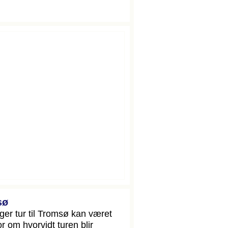
sø
er tur til Tromsø kan været
 om hvorvidt turen blir