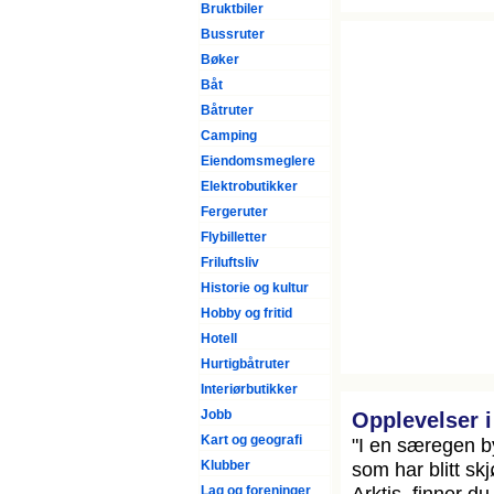
Bruktbiler
Bussruter
Bøker
Båt
Båtruter
Camping
Eiendomsmeglere
Elektrobutikker
Fergeruter
Flybilletter
Friluftsliv
Historie og kultur
Hobby og fritid
Hotell
Hurtigbåtruter
Interiørbutikker
Jobb
Opplevelser 
Kart og geografi
"I en særegen by
Klubber
som har blitt sk
Arktis, finner du
Lag og foreninger