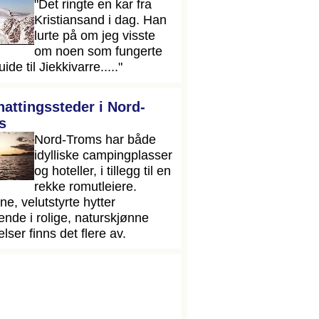
"Det ringte en kar fra
Kristiansand i dag. Han
lurte på om jeg visste
om noen som fungerte
de til Jiekkivarre....."
attingssteder i Nord-
s
Nord-Troms har både
idylliske campingplasser
og hoteller, i tillegg til en
rekke romutleiere.
e, velutstyrte hytter
ende i rolige, naturskjønne
lser finns det flere av.