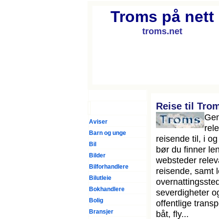
Troms på nett
troms.net
Forsiden
Reise til Tro
Gen
Aviser
rele
Barn og unge
reisende til, i o
Bil
bør du finner len
Bilder
websteder relev
Bilforhandlere
reisende, samt l
Bilutleie
overnattingssted
Bokhandlere
severdigheter og
Bolig
offentlige trans
Bransjer
båt, fly...