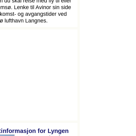
 du skal reise med fly til eller
omsø. Lenke til Avinor sin side
komst- og avgangstider ved
ø lufthavn Langnes.
tinformasjon for Lyngen