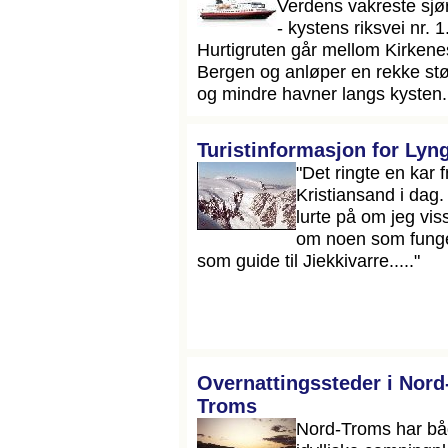
Verdens vakreste sjø
- kystens riksvei nr. 1
Hurtigruten går mellom Kirkene
Bergen og anløper en rekke stø
og mindre havner langs kysten.
Turistinformasjon for Lyn
"Det ringte en kar f
Kristiansand i dag
lurte på om jeg vis
om noen som fung
som guide til Jiekkivarre....."
Overnattingssteder i Nord
Troms
Nord-Troms har b