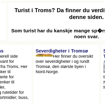
Turist i Troms? Da finner du verd
denne siden.
Som turist har du kanskje mange sp�r
noen svar.
ms
Severdigheter i Tromsø
erell side
Her finner du oversikt
vant for
over severdigheter i og rundt
g fra Troms. Her
Tromsø, den største byen i
ker til
Nord-Norge.
ante for
enker til
er,
 rutetider for
portmidler; buss,