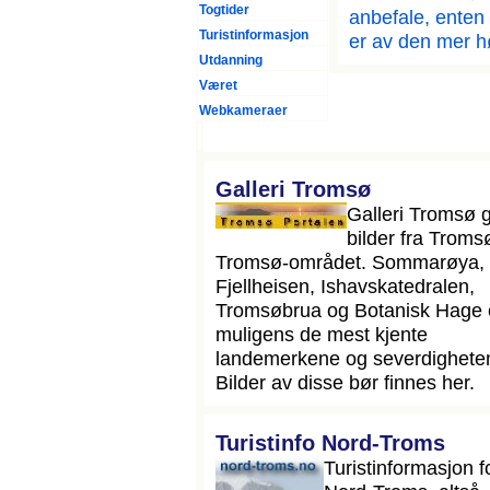
Togtider
anbefale, enten 
Turistinformasjon
er av den mer h
Utdanning
Været
Webkameraer
Galleri Tromsø
Galleri Tromsø g
bilder fra Troms
Tromsø-området. Sommarøya,
Fjellheisen, Ishavskatedralen,
Tromsøbrua og Botanisk Hage 
muligens de mest kjente
landemerkene og severdighete
Bilder av disse bør finnes her.
Turistinfo Nord-Troms
Turistinformasjon f