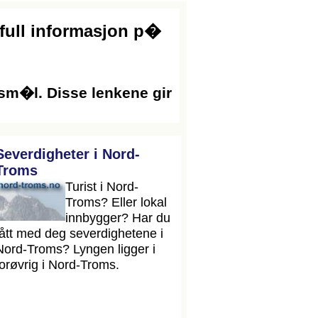
ifull informasjon p�
sm�l. Disse lenkene gir
Severdigheter i Nord-
Troms
Turist i Nord-
Troms? Eller lokal
innbygger? Har du
fått med deg severdighetene i
Nord-Troms? Lyngen ligger i
forøvrig i Nord-Troms.