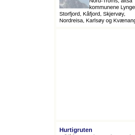
Nord-Troms, altså
kommunene Lynge
Storfjord, Kåfjord, Skjervøy,
Nordreisa, Karlsøy og Kvænan
Hurtigruten