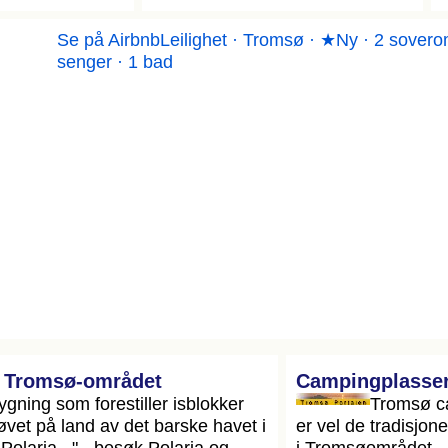
Se på Airbnb
Leilighet · Tromsø · ★Ny · 2 sovero
senger · 1 bad
i Tromsø-området
Campingplasser
gning som forestiller isblokker
Tromsø c
jøvet på land av det barske havet i
er vel de tradisjon
 Polaria..." - besøk Polaria og
i Tromsøområdet.