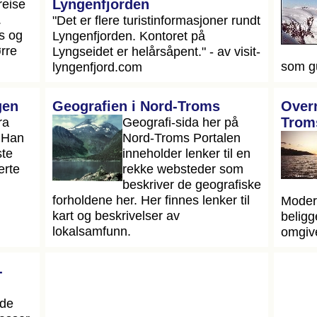
reise
Lyngenfjorden
.
"Det er flere turistinformasjoner rundt
s og
Lyngenfjorden. Kontoret på
rre
Lyngseidet er helårsåpent." - av visit-
som gui
lyngenfjord.com
gen
Geografien i Nord-Troms
Overn
ra
Geografi-sida her på
Trom
. Han
Nord-Troms Portalen
ste
inneholder lenker til en
erte
rekke websteder som
beskriver de geografiske
forholdene her. Her finnes lenker til
Modern
kart og beskrivelser av
beligg
lokalsamfunn.
omgive
-
åde