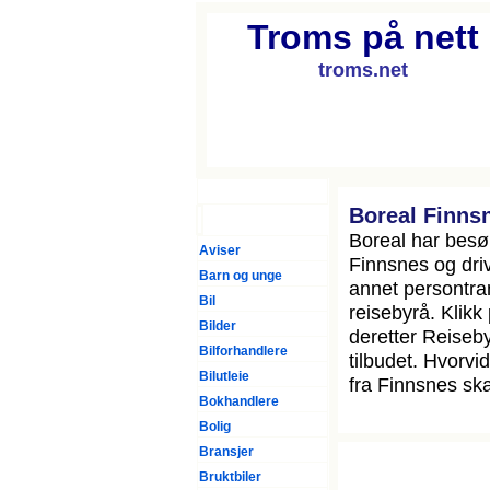
Troms på nett
troms.net
Forsiden
Boreal Finns
Boreal har bes
Aviser
Finnsnes og dri
Barn og unge
annet persontra
Bil
reisebyrå. Klikk
Bilder
deretter Reiseby
Bilforhandlere
tilbudet. Hvorvi
Bilutleie
fra Finnsnes sk
Bokhandlere
Bolig
Bransjer
Bruktbiler