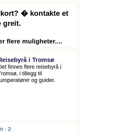
 kort? � kontakte et
greit.
 flere muligheter....
Reisebyrå i Tromsø
Det finnes flere reisebyrå i
romsø, i tillegg til
turoperatører og guider.
m · 2