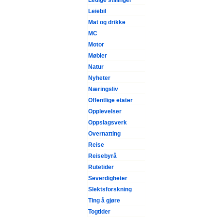
Ledige stillinger
Leiebil
Mat og drikke
MC
Motor
Møbler
Natur
Nyheter
Næringsliv
Offentlige etater
Opplevelser
Oppslagsverk
Overnatting
Reise
Reisebyrå
Rutetider
Severdigheter
Slektsforskning
Ting å gjøre
Togtider