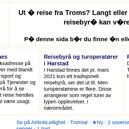
Ut � reise fra Troms? Langt eller
reisebyr� kan v�re 
P� denne sida b�r du finne �n eller
nes
Reisebyrå og turoperatører
øksadresse på
i Harstad
ver med blandt
T
I Harstad finnes det pr. mars
nsport og
2021 kun ett tradisjonelt
 på Tjenester og
reisebyrå, ser det ut til. Men
rå for å se
turoperatørene er flere. Disse
dt reise hendles
arrangerer som regel turer av
al være usagt.
typen opplevelser, i
nærområdet.
Se på Airbnb
Leilighet · Tromsø · ★Ny · 2 sovero
senger · 1 bad