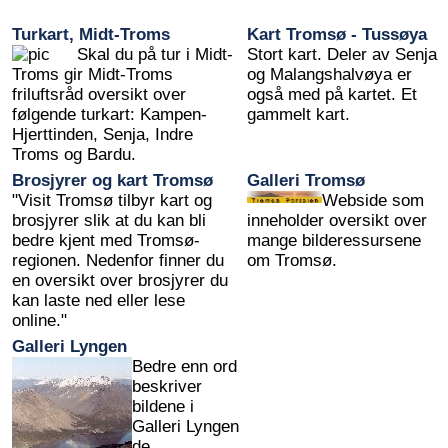
Turkart, Midt-Troms
Kart Tromsø - Tussøya
Skal du på tur i Midt-
Stort kart. Deler av Senja
Troms gir Midt-Troms
og Malangshalvøya er
friluftsråd oversikt over
også med på kartet. Et
følgende turkart: Kampen-
gammelt kart.
Hjerttinden, Senja, Indre
Troms og Bardu.
Brosjyrer og kart Tromsø
Galleri Tromsø
"Visit Tromsø tilbyr kart og
Webside som
brosjyrer slik at du kan bli
inneholder oversikt over
bedre kjent med Tromsø-
mange bilderessursene
regionen. Nedenfor finner du
om Tromsø.
en oversikt over brosjyrer du
kan laste ned eller lese
online."
Galleri Lyngen
Bedre enn ord
beskriver
bildene i
Galleri Lyngen
de