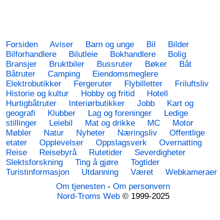
Forsiden
Aviser
Barn og unge
Bil
Bilder
Bilforhandlere
Bilutleie
Bokhandlere
Bolig
Bransjer
Bruktbiler
Bussruter
Bøker
Båt
Båtruter
Camping
Eiendomsmeglere
Elektrobutikker
Fergeruter
Flybilletter
Friluftsliv
Historie og kultur
Hobby og fritid
Hotell
Hurtigbåtruter
Interiørbutikker
Jobb
Kart og
geografi
Klubber
Lag og foreninger
Ledige
stillinger
Leiebil
Mat og drikke
MC
Motor
Møbler
Natur
Nyheter
Næringsliv
Offentlige
etater
Opplevelser
Oppslagsverk
Overnatting
Reise
Reisebyrå
Rutetider
Severdigheter
Slektsforskning
Ting å gjøre
Togtider
Turistinformasjon
Utdanning
Været
Webkameraer
Om tjenesten
-
Om personvern
Nord-Troms Web
© 1999-2025