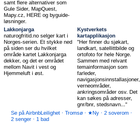
samt flere alternativer som
Gule Sider, MapQuest,
Mapy.cz, HERE og byguide-
løsninger.
Lakkonjarga
Kystverkets
naturogfritid.no selger kart i
kartapplikasjon
Norges-serien. Et stykke ned
"Her finner du sjøkart,
på siden ser du hvilket
landkart, satellittbilde og
område kartet Lakkonjarga
ortofoto for hele Norge.
dekker, og det er området
Sammen med relvant
mellom Navit i vest og
temainformasjon som
Hjemmeluft i øst.
farleder,
navigasjonsinnstallasjoner,
verneområder,
ankringsområder osv. Det
kan søkes på adresser,
gnr/bnr, stedsnavn..."
Se på Airbnb
Leilighet · Tromsø · ★Ny · 2 soverom ·
2 senger · 1 bad