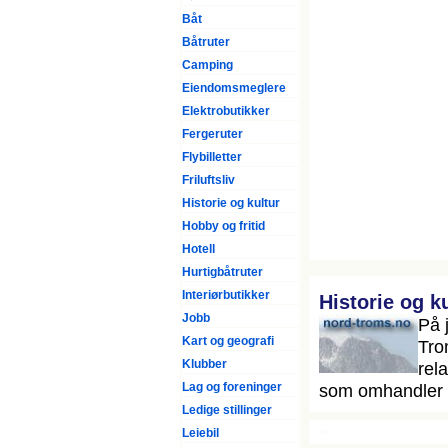
Båt
Båtruter
Camping
Eiendomsmeglere
Elektrobutikker
Fergeruter
Flybilletter
Friluftsliv
Historie og kultur
Hobby og fritid
Hotell
Hurtigbåtruter
Interiørbutikker
Historie og k
Jobb
På 
Kart og geografi
Tro
Klubber
rela
Lag og foreninger
som omhandler 
Ledige stillinger
Leiebil