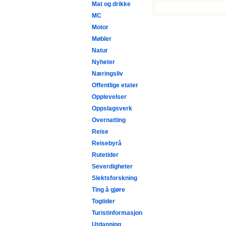
Mat og drikke
MC
Motor
Møbler
Natur
Nyheter
Næringsliv
Offentlige etater
Opplevelser
Oppslagsverk
Overnatting
Reise
Reisebyrå
Rutetider
Severdigheter
Slektsforskning
Ting å gjøre
Togtider
Turistinformasjon
Utdanning