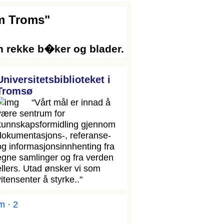
om Troms"
n rekke b�ker og blader.
Universitetsbiblioteket i
Tromsø
"Vårt mål er innad å
være sentrum for
kunnskapsformidling gjennom
dokumentasjons-, referanse-
og informasjonsinnhenting fra
egne samlinger og fra verden
ellers. Utad ønsker vi som
vitensenter å styrke.."
m · 2