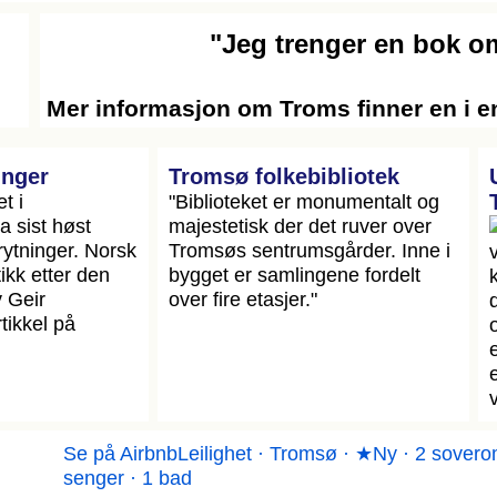
"Jeg trenger en bok 
Mer informasjon om Troms finner en i e
inger
Tromsø folkebibliotek
t i
"Biblioteket er monumentalt og
a sist høst
majestetisk der det ruver over
ytninger. Norsk
Tromsøs sentrumsgårder. Inne i
ikk etter den
bygget er samlingene fordelt
v Geir
over fire etasjer."
tikkel på
Se på Airbnb
Leilighet · Tromsø · ★Ny · 2 sovero
senger · 1 bad