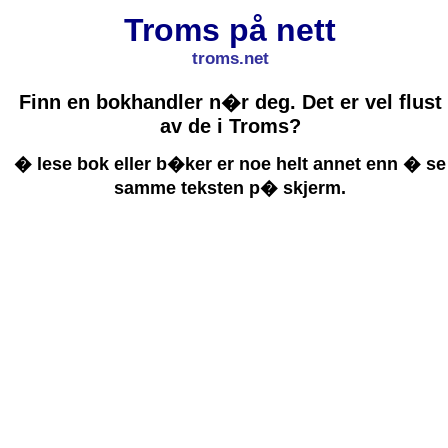
Troms på nett
troms.net
Finn en bokhandler n�r deg. Det er vel flust
av de i Troms?
� lese bok eller b�ker er noe helt annet enn � se
samme teksten p� skjerm.