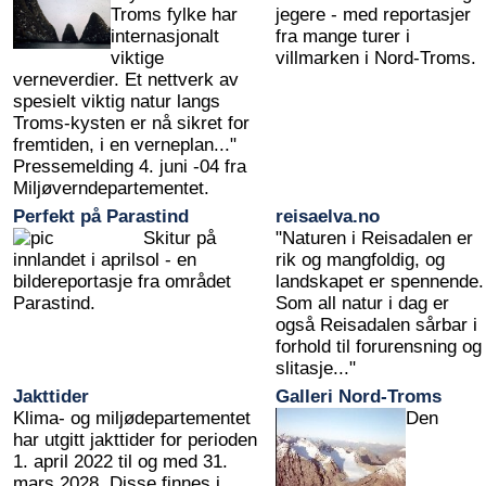
Troms fylke har
jegere - med reportasjer
internasjonalt
fra mange turer i
viktige
villmarken i Nord-Troms.
verneverdier. Et nettverk av
spesielt viktig natur langs
Troms-kysten er nå sikret for
fremtiden, i en verneplan..."
Pressemelding 4. juni -04 fra
Miljøverndepartementet.
Perfekt på Parastind
reisaelva.no
Skitur på
"Naturen i Reisadalen er
innlandet i aprilsol - en
rik og mangfoldig, og
bildereportasje fra området
landskapet er spennende.
Parastind.
Som all natur i dag er
også Reisadalen sårbar i
forhold til forurensning og
slitasje..."
Jakttider
Galleri Nord-Troms
Klima- og miljødepartementet
Den
har utgitt jakttider for perioden
1. april 2022 til og med 31.
mars 2028. Disse finnes i