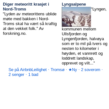
Diger meteoritt krasjet i
Lyngsalpene
Nord-Troms
"Lyngen,
"Lyden av meteorittens ublide
møte med bakken i Nord-
Troms skal ha vært så kraftig
at den vekket folk." Av
kommunen mellom
forskning.no.
Ullsfjorden og
Lyngenfjorden, halvøya
som er to mil på tvers og
nesten to kilometer i
høyden, et vannrett og
loddrett landskap,
opprevet og vilt..."
Se på Airbnb
Leilighet · Tromsø · ★Ny · 2 soverom ·
2 senger · 1 bad