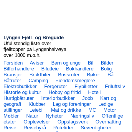
Lyngen Fjell- og Breguide
Ufullstendig liste over
fjelltopper på Lyngenhalvøya
over 1000 m.o.h.
Forsiden
Aviser
Barn og unge
Bil
Bilder
Bilforhandlere
Bilutleie
Bokhandlere
Bolig
Bransjer
Bruktbiler
Bussruter
Bøker
Båt
Båtruter
Camping
Eiendomsmeglere
Elektrobutikker
Fergeruter
Flybilletter
Friluftsliv
Historie og kultur
Hobby og fritid
Hotell
Hurtigbåtruter
Interiørbutikker
Jobb
Kart og
geografi
Klubber
Lag og foreninger
Ledige
stillinger
Leiebil
Mat og drikke
MC
Motor
Møbler
Natur
Nyheter
Næringsliv
Offentlige
etater
Opplevelser
Oppslagsverk
Overnatting
Reise
Reisebyrå
Rutetider
Severdigheter