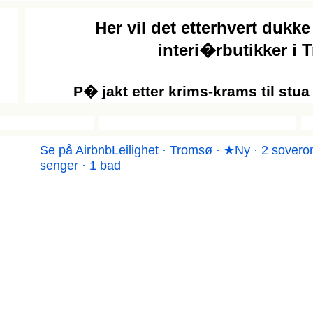
Her vil det etterhvert dukke
interi�rbutikker i 
P� jakt etter krims-krams til stu
Se på Airbnb
Leilighet · Tromsø · ★Ny · 2 sovero
senger · 1 bad