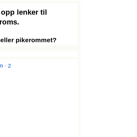
 opp lenker til
Troms.
a eller pikerommet?
m · 2